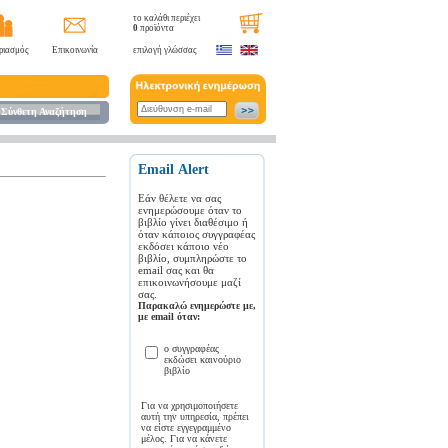
το καλάθι περιέχει
0
προϊόντα
ριασμός
Επικοινωνία
επιλογή γλώσσας
Σύνθετη Αναζήτηση
Εmail Αlert
Εάν θέλετε να σας
ενημερώσουμε όταν το
βιβλίο γίνει διαθέσιμο ή
όταν κάποιος συγγραφέας
εκδόσει κάποιο νέο
βιβλίο, συμπληρώστε το
email σας και θα
επικοινωνήσουμε μαζί
σας.
Παρακαλώ ενημερώστε με,
με email όταν:
ο συγγραφέας
εκδώσει καινούριο
βιβλίο
Για να χρησιμοποιήσετε
αυτή την υπηρεσία, πρέπει
να είστε εγγεγραμμένο
μέλος. Για να κάνετε