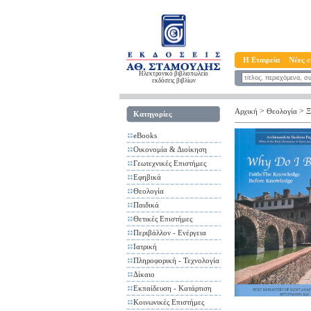
Η Εταιρεία
Νέες ε
Ηλεκτρονικό βιβλιοπωλείο
εκδόσεις βιβλίων
>
>
Αρχική
Θεολογία
Ξ
Κατηγορίες
eBooks
Οικονομία & Διοίκηση
Γεωτεχνικές Επιστήμες
Εφηβικά
Θεολογία
Παιδικά
Θετικές Επιστήμες
Περιβάλλον - Ενέργεια
Ιατρική
Πληροφορική - Τεχνολογία
Δίκαιο
Εκπαίδευση - Κατάρτιση
Κοινωνικές Επιστήμες