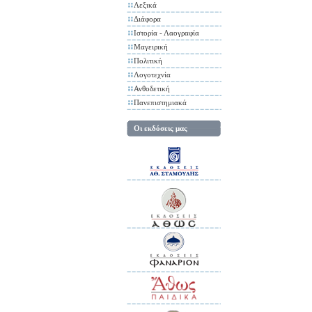
Λεξικά
Διάφορα
Ιστορία - Λαογραφία
Μαγειρική
Πολιτική
Λογοτεχνία
Ανθοδετική
Πανεπιστημιακά
Οι εκδόσεις μας