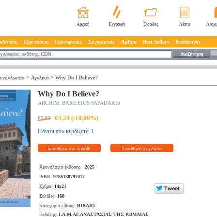
Αρχική
Εγγραφή
Είσοδος
Λίστα
Λογα
κδόσεις
Προτάσεις
Προσφορές
Συγγραφείς
Άρθρα
Best Sellers
Κατάλογοι
Αναζήτηση
>
>
ενόγλωσσα
Αγγλικά
Why Do I Believe?
Why Do I Believe?
ARCHIM. BASILEIOS PAPADAKIS
€5,24 (-10,00%)
€5,82
Πόντοι που κερδίζετε: 1
προσθήκη στο καλάθι
προσθήκη στη λίστα
Χρονολογία έκδοσης:
2025
ISBN:
9786188797017
Σχήμα:
14x21
Σελίδες:
168
Κατηγορία είδους:
ΒΙΒΛΙΟ
Εκδότης:
Ι.Α.Μ.ΑΓ.ΑΝΑΣΤΑΣΙΑΣ ΤΗΣ ΡΩΜΑΙΑΣ