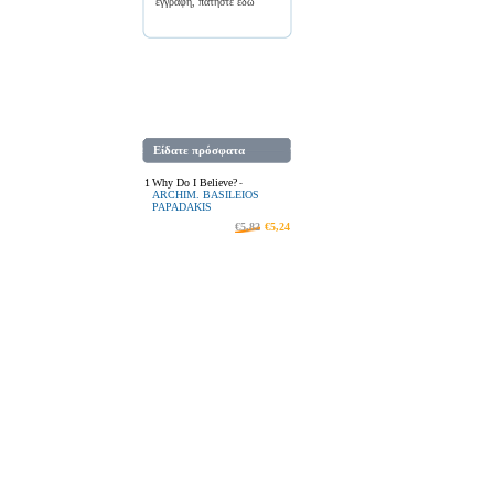
εγγραφή, πατήστε
εδώ
Είδατε πρόσφατα
1
Why Do I Believe?
-
ARCHIM. BASILEIOS
PAPADAKIS
€5,82
€5,24