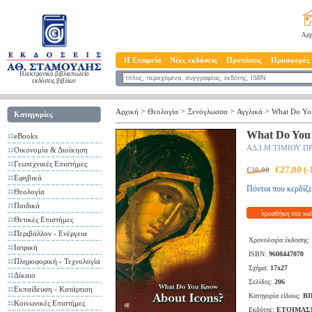
Αρχ
Η Εταιρεία
Νέες εκδόσεις
Προτάσεις
Προσφορές
Ηλεκτρονικό βιβλιοπωλείο
εκδόσεις βιβλίων
>
>
>
>
Αρχική
Θεολογία
Ξενόγλωσσα
Αγγλικά
What Do Yo
Κατηγορίες
What Do You
eBooks
ΑΔ.Ι.Μ.ΤΙΜΙΟΥ 
Οικονομία & Διοίκηση
Γεωτεχνικές Επιστήμες
€27,00 (
€30,00
Εφηβικά
Πόντοι που κερδίζε
Θεολογία
Παιδικά
προσθήκη στο κα
Θετικές Επιστήμες
Περιβάλλον - Ενέργεια
Χρονολογία έκδοσης:
Ιατρική
ISBN:
9608447070
Πληροφορική - Τεχνολογία
Σχήμα:
17x27
Δίκαιο
Σελίδες:
206
Εκπαίδευση - Κατάρτιση
Κατηγορία είδους:
ΒΙ
Κοινωνικές Επιστήμες
Εκδότης:
ΕΤΟΙΜΑΣ