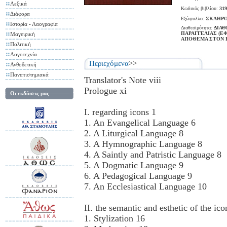
Λεξικά
Κωδικός βιβλίου:
319
Διάφορα
Εξώφυλλο:
ΣΚΛΗΡΟ
Ιστορία - Λαογραφία
Διαθεσιμότητα:
ΔΙΑΘ
ΠΑΡΑΓΓΕΛΙΑΣ (Ε
Μαγειρική
ΑΠΟΘΕΜΑ ΣΤΟΝ 
Πολιτική
Λογοτεχνία
Περιεχόμενα
>>
Ανθοδετική
Πανεπιστημιακά
Translator's Note viii
Prologue xi
Οι εκδόσεις μας
I. regarding icons 1
1. An Evangelical Language 6
2. A Liturgical Language 8
3. A Hymnographic Language 8
4. A Saintly and Patristic Language 8
5. A Dogmatic Language 9
6. A Pedagogical Language 9
7. An Ecclesiastical Language 10
II. the semantic and esthetic of the ico
1. Stylization 16