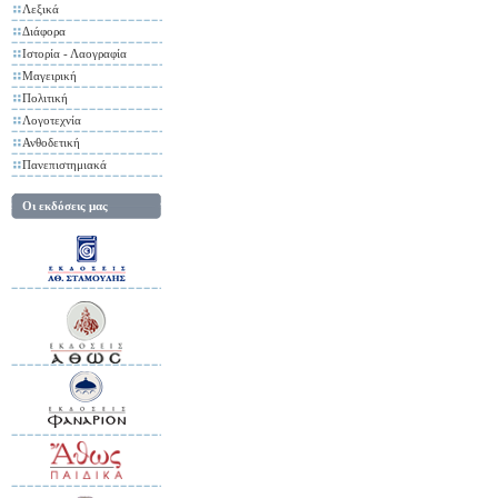
Λεξικά
Διάφορα
Ιστορία - Λαογραφία
Μαγειρική
Πολιτική
Λογοτεχνία
Ανθοδετική
Πανεπιστημιακά
Οι εκδόσεις μας