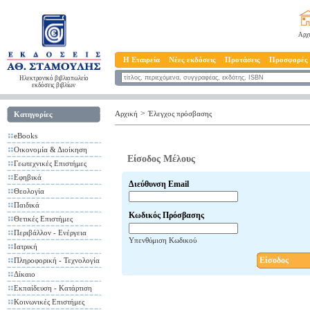
Αρχ
Η Εταιρεία
Νέες εκδόσεις
Προτάσεις
Προσφορές
Ηλεκτρονικό βιβλιοπωλείο
εκδόσεις βιβλίων
>
Αρχική
Έλεγχος πρόσβασης
Κατηγορίες
eBooks
Οικονομία & Διοίκηση
Είσοδος Μέλους
Γεωτεχνικές Επιστήμες
Εφηβικά
Διεύθυνση Email
Θεολογία
Παιδικά
Κωδικός Πρόσβασης
Θετικές Επιστήμες
Περιβάλλον - Ενέργεια
Υπενθύμιση Κωδικού
Ιατρική
Είσοδος
Πληροφορική - Τεχνολογία
Δίκαιο
Εκπαίδευση - Κατάρτιση
Κοινωνικές Επιστήμες