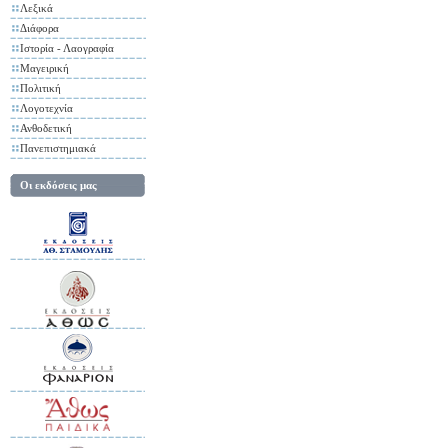
Λεξικά
Διάφορα
Ιστορία - Λαογραφία
Μαγειρική
Πολιτική
Λογοτεχνία
Ανθοδετική
Πανεπιστημιακά
Οι εκδόσεις μας