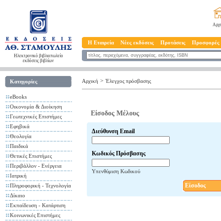
Αρχ
Η Εταιρεία
Νέες εκδόσεις
Προτάσεις
Προσφορές
Ηλεκτρονικό βιβλιοπωλείο
εκδόσεις βιβλίων
>
Αρχική
Έλεγχος πρόσβασης
Κατηγορίες
eBooks
Οικονομία & Διοίκηση
Είσοδος Μέλους
Γεωτεχνικές Επιστήμες
Εφηβικά
Διεύθυνση Email
Θεολογία
Παιδικά
Κωδικός Πρόσβασης
Θετικές Επιστήμες
Περιβάλλον - Ενέργεια
Υπενθύμιση Κωδικού
Ιατρική
Είσοδος
Πληροφορική - Τεχνολογία
Δίκαιο
Εκπαίδευση - Κατάρτιση
Κοινωνικές Επιστήμες