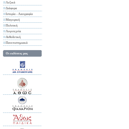
Λεξικά
Διάφορα
Ιστορία - Λαογραφία
Μαγειρική
Πολιτική
Λογοτεχνία
Ανθοδετική
Πανεπιστημιακά
Οι εκδόσεις μας