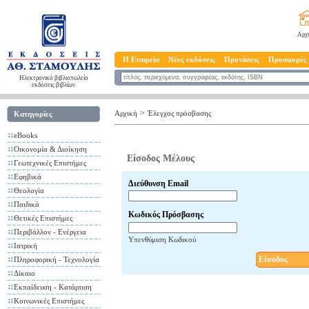
Αρχ
Η Εταιρεία
Νέες εκδόσεις
Προτάσεις
Προσφορές
Ηλεκτρονικό βιβλιοπωλείο
εκδόσεις βιβλίων
>
Αρχική
Έλεγχος πρόσβασης
Κατηγορίες
eBooks
Οικονομία & Διοίκηση
Είσοδος Μέλους
Γεωτεχνικές Επιστήμες
Εφηβικά
Διεύθυνση Email
Θεολογία
Παιδικά
Κωδικός Πρόσβασης
Θετικές Επιστήμες
Περιβάλλον - Ενέργεια
Υπενθύμιση Κωδικού
Ιατρική
Είσοδος
Πληροφορική - Τεχνολογία
Δίκαιο
Εκπαίδευση - Κατάρτιση
Κοινωνικές Επιστήμες