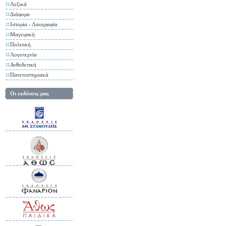
Λεξικά
Διάφορα
Ιστορία - Λαογραφία
Μαγειρική
Πολιτική
Λογοτεχνία
Ανθοδετική
Πανεπιστημιακά
Οι εκδόσεις μας