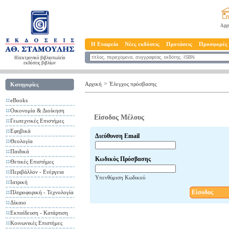
Αρχ
Η Εταιρεία
Νέες εκδόσεις
Προτάσεις
Προσφορές
Ηλεκτρονικό βιβλιοπωλείο
εκδόσεις βιβλίων
>
Αρχική
Έλεγχος πρόσβασης
Κατηγορίες
eBooks
Οικονομία & Διοίκηση
Είσοδος Μέλους
Γεωτεχνικές Επιστήμες
Εφηβικά
Διεύθυνση Email
Θεολογία
Παιδικά
Κωδικός Πρόσβασης
Θετικές Επιστήμες
Περιβάλλον - Ενέργεια
Υπενθύμιση Κωδικού
Ιατρική
Είσοδος
Πληροφορική - Τεχνολογία
Δίκαιο
Εκπαίδευση - Κατάρτιση
Κοινωνικές Επιστήμες