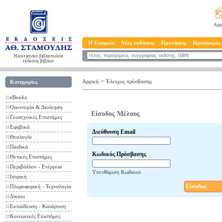
Αρχ
Η Εταιρεία
Νέες εκδόσεις
Προτάσεις
Προσφορές
Ηλεκτρονικό βιβλιοπωλείο
εκδόσεις βιβλίων
>
Αρχική
Έλεγχος πρόσβασης
Κατηγορίες
eBooks
Οικονομία & Διοίκηση
Είσοδος Μέλους
Γεωτεχνικές Επιστήμες
Εφηβικά
Διεύθυνση Email
Θεολογία
Παιδικά
Κωδικός Πρόσβασης
Θετικές Επιστήμες
Περιβάλλον - Ενέργεια
Υπενθύμιση Κωδικού
Ιατρική
Είσοδος
Πληροφορική - Τεχνολογία
Δίκαιο
Εκπαίδευση - Κατάρτιση
Κοινωνικές Επιστήμες