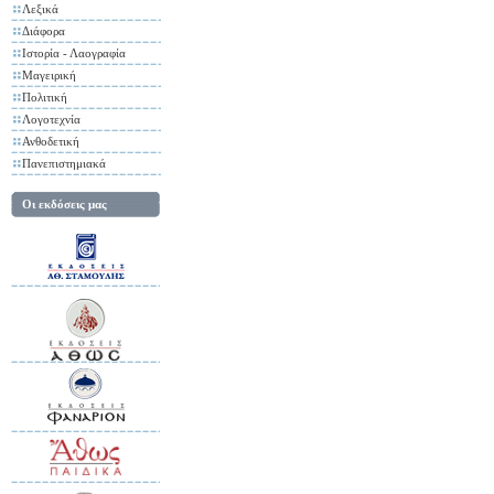
Λεξικά
Διάφορα
Ιστορία - Λαογραφία
Μαγειρική
Πολιτική
Λογοτεχνία
Ανθοδετική
Πανεπιστημιακά
Οι εκδόσεις μας