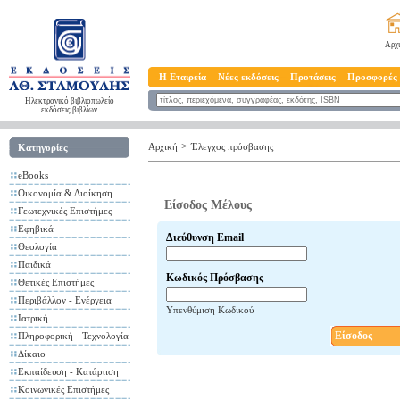
Αρχ
Η Εταιρεία
Νέες εκδόσεις
Προτάσεις
Προσφορές
Ηλεκτρονικό βιβλιοπωλείο
εκδόσεις βιβλίων
>
Αρχική
Έλεγχος πρόσβασης
Κατηγορίες
eBooks
Οικονομία & Διοίκηση
Είσοδος Μέλους
Γεωτεχνικές Επιστήμες
Εφηβικά
Διεύθυνση Email
Θεολογία
Παιδικά
Κωδικός Πρόσβασης
Θετικές Επιστήμες
Περιβάλλον - Ενέργεια
Υπενθύμιση Κωδικού
Ιατρική
Είσοδος
Πληροφορική - Τεχνολογία
Δίκαιο
Εκπαίδευση - Κατάρτιση
Κοινωνικές Επιστήμες