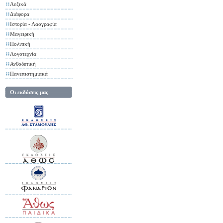
Λεξικά
Διάφορα
Ιστορία - Λαογραφία
Μαγειρική
Πολιτική
Λογοτεχνία
Ανθοδετική
Πανεπιστημιακά
Οι εκδόσεις μας