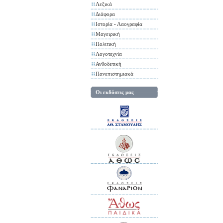
Λεξικά
Διάφορα
Ιστορία - Λαογραφία
Μαγειρική
Πολιτική
Λογοτεχνία
Ανθοδετική
Πανεπιστημιακά
Οι εκδόσεις μας