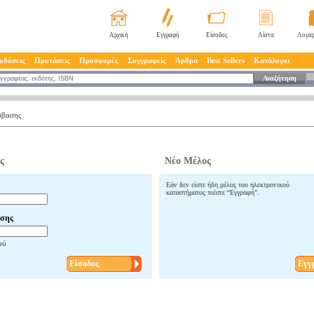
Αρχική
Εγγραφή
Είσοδος
Λίστα
Λογαρ
κδόσεις
Προτάσεις
Προσφορές
Συγγραφείς
Άρθρα
Best Sellers
Κατάλογοι
Αναζήτηση
σβασης
ς
Νέο Μέλος
Εάν δεν είστε ήδη μέλος του ηλεκτρονικού
καταστήματος πιέστε “Εγγραφή”.
σης
ού
Είσοδος
Εγγ