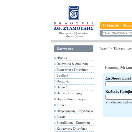
Η Εταιρεία
Νέες ε
Ηλεκτρονικό βιβλιοπωλείο
εκδόσεις βιβλίων
>
Αρχική
Έλεγχος πρό
Κατηγορίες
eBooks
Οικονομία & Διοίκηση
Είσοδος Μέλου
Γεωτεχνικές Επιστήμες
Εφηβικά
Διεύθυνση Email
Θεολογία
Παιδικά
Κωδικός Πρόσβα
Θετικές Επιστήμες
Περιβάλλον - Ενέργεια
Υπενθύμιση Κωδικ
Ιατρική
Πληροφορική - Τεχνολογία
Δίκαιο
Εκπαίδευση - Κατάρτιση
Κοινωνικές Επιστήμες