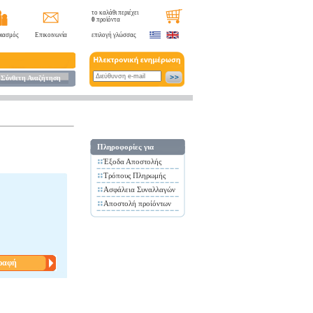
το καλάθι περιέχει
0
προϊόντα
ιασμός
Επικοινωνία
επιλογή γλώσσας
Σύνθετη Αναζήτηση
Πληροφορίες για
Έξοδα Αποστολής
Τρόπους Πληρωμής
Ασφάλεια Συναλλαγών
Αποστολή προίόντων
ραφή