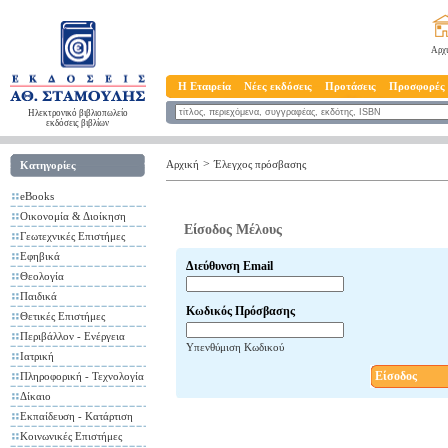
Αρχ
Η Εταιρεία
Νέες εκδόσεις
Προτάσεις
Προσφορές
Ηλεκτρονικό βιβλιοπωλείο
εκδόσεις βιβλίων
>
Αρχική
Έλεγχος πρόσβασης
Κατηγορίες
eBooks
Οικονομία & Διοίκηση
Είσοδος Μέλους
Γεωτεχνικές Επιστήμες
Εφηβικά
Διεύθυνση Email
Θεολογία
Παιδικά
Κωδικός Πρόσβασης
Θετικές Επιστήμες
Περιβάλλον - Ενέργεια
Υπενθύμιση Κωδικού
Ιατρική
Είσοδος
Πληροφορική - Τεχνολογία
Δίκαιο
Εκπαίδευση - Κατάρτιση
Κοινωνικές Επιστήμες