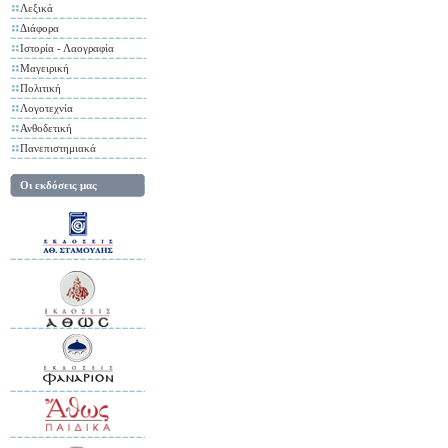
Λεξικά
Διάφορα
Ιστορία - Λαογραφία
Μαγειρική
Πολιτική
Λογοτεχνία
Ανθοδετική
Πανεπιστημιακά
Οι εκδόσεις μας