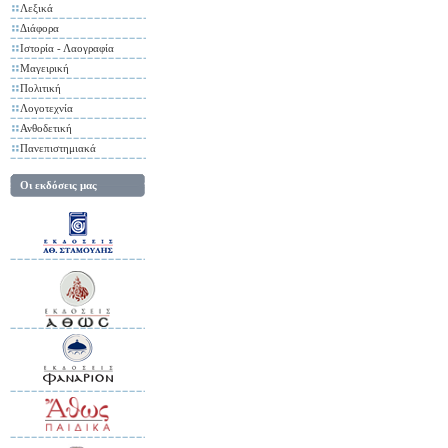
Λεξικά
Διάφορα
Ιστορία - Λαογραφία
Μαγειρική
Πολιτική
Λογοτεχνία
Ανθοδετική
Πανεπιστημιακά
Οι εκδόσεις μας