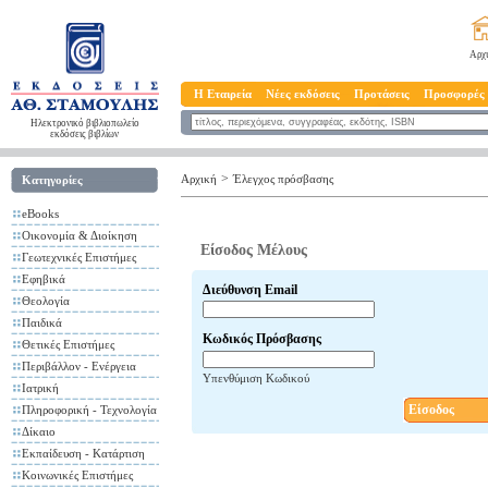
Αρχ
Η Εταιρεία
Νέες εκδόσεις
Προτάσεις
Προσφορές
Ηλεκτρονικό βιβλιοπωλείο
εκδόσεις βιβλίων
>
Αρχική
Έλεγχος πρόσβασης
Κατηγορίες
eBooks
Οικονομία & Διοίκηση
Είσοδος Μέλους
Γεωτεχνικές Επιστήμες
Εφηβικά
Διεύθυνση Email
Θεολογία
Παιδικά
Κωδικός Πρόσβασης
Θετικές Επιστήμες
Περιβάλλον - Ενέργεια
Υπενθύμιση Κωδικού
Ιατρική
Είσοδος
Πληροφορική - Τεχνολογία
Δίκαιο
Εκπαίδευση - Κατάρτιση
Κοινωνικές Επιστήμες