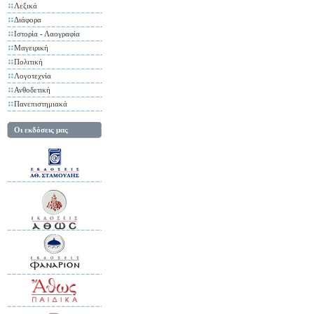
Λεξικά
Διάφορα
Ιστορία - Λαογραφία
Μαγειρική
Πολιτική
Λογοτεχνία
Ανθοδετική
Πανεπιστημιακά
Οι εκδόσεις μας