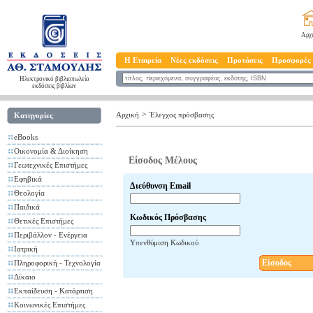
Αρχ
Η Εταιρεία
Νέες εκδόσεις
Προτάσεις
Προσφορές
Ηλεκτρονικό βιβλιοπωλείο
εκδόσεις βιβλίων
>
Αρχική
Έλεγχος πρόσβασης
Κατηγορίες
eBooks
Οικονομία & Διοίκηση
Είσοδος Μέλους
Γεωτεχνικές Επιστήμες
Εφηβικά
Διεύθυνση Email
Θεολογία
Παιδικά
Κωδικός Πρόσβασης
Θετικές Επιστήμες
Περιβάλλον - Ενέργεια
Υπενθύμιση Κωδικού
Ιατρική
Είσοδος
Πληροφορική - Τεχνολογία
Δίκαιο
Εκπαίδευση - Κατάρτιση
Κοινωνικές Επιστήμες