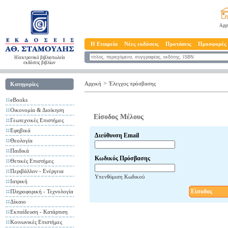
Αρχ
Η Εταιρεία
Νέες εκδόσεις
Προτάσεις
Προσφορές
Ηλεκτρονικό βιβλιοπωλείο
εκδόσεις βιβλίων
>
Αρχική
Έλεγχος πρόσβασης
Κατηγορίες
eBooks
Οικονομία & Διοίκηση
Είσοδος Μέλους
Γεωτεχνικές Επιστήμες
Εφηβικά
Διεύθυνση Email
Θεολογία
Παιδικά
Κωδικός Πρόσβασης
Θετικές Επιστήμες
Περιβάλλον - Ενέργεια
Υπενθύμιση Κωδικού
Ιατρική
Είσοδος
Πληροφορική - Τεχνολογία
Δίκαιο
Εκπαίδευση - Κατάρτιση
Κοινωνικές Επιστήμες