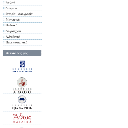
Λεξικά
Διάφορα
Ιστορία - Λαογραφία
Μαγειρική
Πολιτική
Λογοτεχνία
Ανθοδετική
Πανεπιστημιακά
Οι εκδόσεις μας