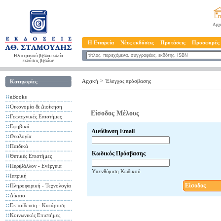
Αρχ
Η Εταιρεία
Νέες εκδόσεις
Προτάσεις
Προσφορές
Ηλεκτρονικό βιβλιοπωλείο
εκδόσεις βιβλίων
>
Αρχική
Έλεγχος πρόσβασης
Κατηγορίες
eBooks
Οικονομία & Διοίκηση
Είσοδος Μέλους
Γεωτεχνικές Επιστήμες
Εφηβικά
Διεύθυνση Email
Θεολογία
Παιδικά
Κωδικός Πρόσβασης
Θετικές Επιστήμες
Περιβάλλον - Ενέργεια
Υπενθύμιση Κωδικού
Ιατρική
Είσοδος
Πληροφορική - Τεχνολογία
Δίκαιο
Εκπαίδευση - Κατάρτιση
Κοινωνικές Επιστήμες