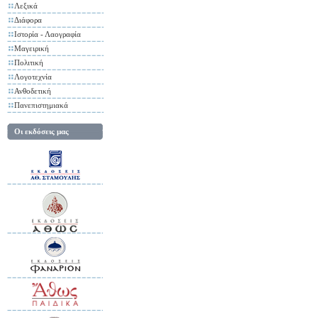
Λεξικά
Διάφορα
Ιστορία - Λαογραφία
Μαγειρική
Πολιτική
Λογοτεχνία
Ανθοδετική
Πανεπιστημιακά
Οι εκδόσεις μας