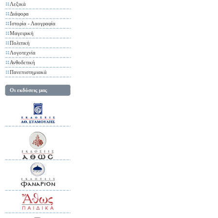
Λεξικά
Διάφορα
Ιστορία - Λαογραφία
Μαγειρική
Πολιτική
Λογοτεχνία
Ανθοδετική
Πανεπιστημιακά
Οι εκδόσεις μας