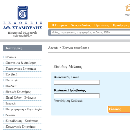
Αρχ
Η Εταιρεία
Νέες εκδόσεις
Προτάσεις
Προσφορές
Ηλεκτρονικό βιβλιοπωλείο
εκδόσεις βιβλίων
>
Αρχική
Έλεγχος πρόσβασης
Κατηγορίες
eBooks
Οικονομία & Διοίκηση
Είσοδος Μέλους
Γεωτεχνικές Επιστήμες
Εφηβικά
Διεύθυνση Email
Θεολογία
Παιδικά
Κωδικός Πρόσβασης
Θετικές Επιστήμες
Περιβάλλον - Ενέργεια
Υπενθύμιση Κωδικού
Ιατρική
Είσοδος
Πληροφορική - Τεχνολογία
Δίκαιο
Εκπαίδευση - Κατάρτιση
Κοινωνικές Επιστήμες