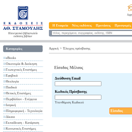
Αρχ
Η Εταιρεία
Νέες εκδόσεις
Προτάσεις
Προσφορές
Ηλεκτρονικό βιβλιοπωλείο
εκδόσεις βιβλίων
>
Αρχική
Έλεγχος πρόσβασης
Κατηγορίες
eBooks
Οικονομία & Διοίκηση
Είσοδος Μέλους
Γεωτεχνικές Επιστήμες
Εφηβικά
Διεύθυνση Email
Θεολογία
Παιδικά
Κωδικός Πρόσβασης
Θετικές Επιστήμες
Περιβάλλον - Ενέργεια
Υπενθύμιση Κωδικού
Ιατρική
Είσοδος
Πληροφορική - Τεχνολογία
Δίκαιο
Εκπαίδευση - Κατάρτιση
Κοινωνικές Επιστήμες