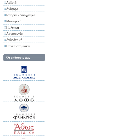
Λεξικά
Διάφορα
Ιστορία - Λαογραφία
Μαγειρική
Πολιτική
Λογοτεχνία
Ανθοδετική
Πανεπιστημιακά
Οι εκδόσεις μας