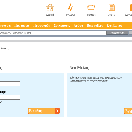
Αρχική
Εγγραφή
Είσοδος
Λίστα
Λογαρ
κδόσεις
Προτάσεις
Προσφορές
Συγγραφείς
Άρθρα
Best Sellers
Κατάλογοι
Αναζήτηση
σβασης
ς
Νέο Μέλος
Εάν δεν είστε ήδη μέλος του ηλεκτρονικού
καταστήματος πιέστε “Εγγραφή”.
σης
ού
Είσοδος
Εγγ