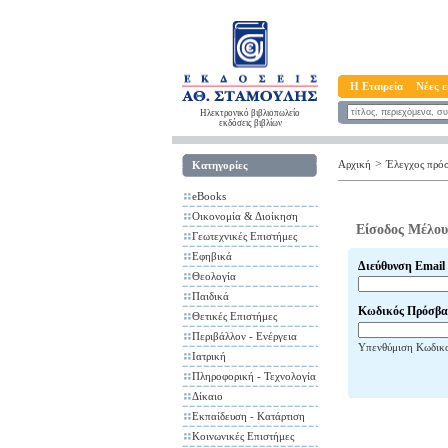
Η Εταιρεία
Νέες ε
Ηλεκτρονικό βιβλιοπωλείο
εκδόσεις βιβλίων
>
Αρχική
Έλεγχος πρό
Κατηγορίες
eBooks
Οικονομία & Διοίκηση
Είσοδος Μέλου
Γεωτεχνικές Επιστήμες
Εφηβικά
Διεύθυνση Email
Θεολογία
Παιδικά
Κωδικός Πρόσβα
Θετικές Επιστήμες
Περιβάλλον - Ενέργεια
Υπενθύμιση Κωδικ
Ιατρική
Πληροφορική - Τεχνολογία
Δίκαιο
Εκπαίδευση - Κατάρτιση
Κοινωνικές Επιστήμες