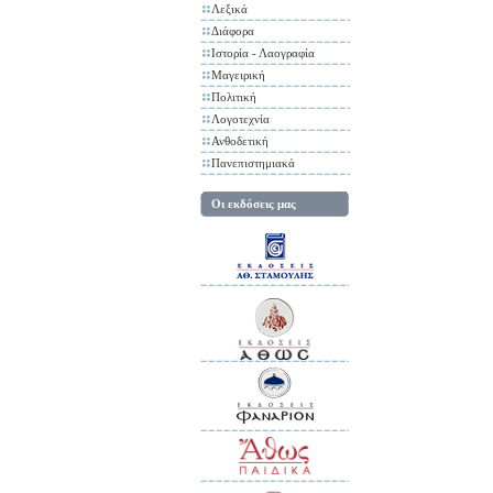
Λεξικά
Διάφορα
Ιστορία - Λαογραφία
Μαγειρική
Πολιτική
Λογοτεχνία
Ανθοδετική
Πανεπιστημιακά
Οι εκδόσεις μας