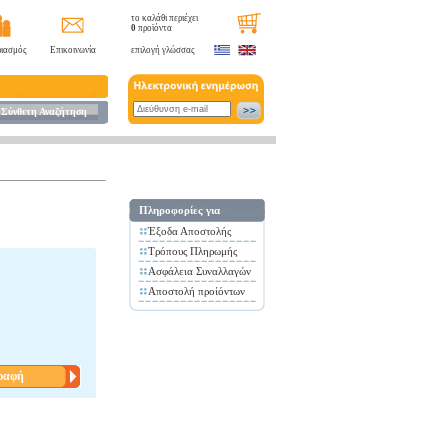
το καλάθι περιέχει
0
προϊόντα
ιασμός
Επικοινωνία
επιλογή γλώσσας
Σύνθετη Αναζήτηση
Πληροφορίες για
Έξοδα Αποστολής
Τρόπους Πληρωμής
Ασφάλεια Συναλλαγών
Αποστολή προίόντων
ραφή