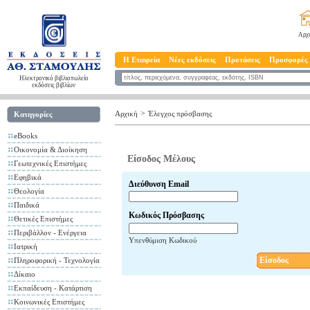
Αρχ
Η Εταιρεία
Νέες εκδόσεις
Προτάσεις
Προσφορές
Ηλεκτρονικό βιβλιοπωλείο
εκδόσεις βιβλίων
>
Αρχική
Έλεγχος πρόσβασης
Κατηγορίες
eBooks
Οικονομία & Διοίκηση
Είσοδος Μέλους
Γεωτεχνικές Επιστήμες
Εφηβικά
Διεύθυνση Email
Θεολογία
Παιδικά
Κωδικός Πρόσβασης
Θετικές Επιστήμες
Περιβάλλον - Ενέργεια
Υπενθύμιση Κωδικού
Ιατρική
Είσοδος
Πληροφορική - Τεχνολογία
Δίκαιο
Εκπαίδευση - Κατάρτιση
Κοινωνικές Επιστήμες