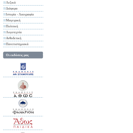
Λεξικά
Διάφορα
Ιστορία - Λαογραφία
Μαγειρική
Πολιτική
Λογοτεχνία
Ανθοδετική
Πανεπιστημιακά
Οι εκδόσεις μας