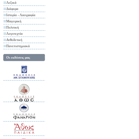
Λεξικά
Διάφορα
Ιστορία - Λαογραφία
Μαγειρική
Πολιτική
Λογοτεχνία
Ανθοδετική
Πανεπιστημιακά
Οι εκδόσεις μας