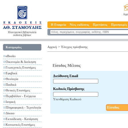
Αρχ
Η Εταιρεία
Νέες εκδόσεις
Προτάσεις
Προσφορές
Ηλεκτρονικό βιβλιοπωλείο
εκδόσεις βιβλίων
>
Αρχική
Έλεγχος πρόσβασης
Κατηγορίες
eBooks
Οικονομία & Διοίκηση
Είσοδος Μέλους
Γεωτεχνικές Επιστήμες
Εφηβικά
Διεύθυνση Email
Θεολογία
Παιδικά
Κωδικός Πρόσβασης
Θετικές Επιστήμες
Περιβάλλον - Ενέργεια
Υπενθύμιση Κωδικού
Ιατρική
Είσοδος
Πληροφορική - Τεχνολογία
Δίκαιο
Εκπαίδευση - Κατάρτιση
Κοινωνικές Επιστήμες