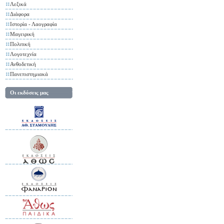
Λεξικά
Διάφορα
Ιστορία - Λαογραφία
Μαγειρική
Πολιτική
Λογοτεχνία
Ανθοδετική
Πανεπιστημιακά
Οι εκδόσεις μας