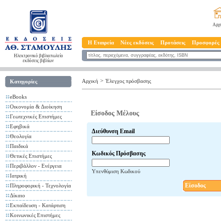
Αρχ
Η Εταιρεία
Νέες εκδόσεις
Προτάσεις
Προσφορές
Ηλεκτρονικό βιβλιοπωλείο
εκδόσεις βιβλίων
>
Αρχική
Έλεγχος πρόσβασης
Κατηγορίες
eBooks
Οικονομία & Διοίκηση
Είσοδος Μέλους
Γεωτεχνικές Επιστήμες
Εφηβικά
Διεύθυνση Email
Θεολογία
Παιδικά
Κωδικός Πρόσβασης
Θετικές Επιστήμες
Περιβάλλον - Ενέργεια
Υπενθύμιση Κωδικού
Ιατρική
Είσοδος
Πληροφορική - Τεχνολογία
Δίκαιο
Εκπαίδευση - Κατάρτιση
Κοινωνικές Επιστήμες