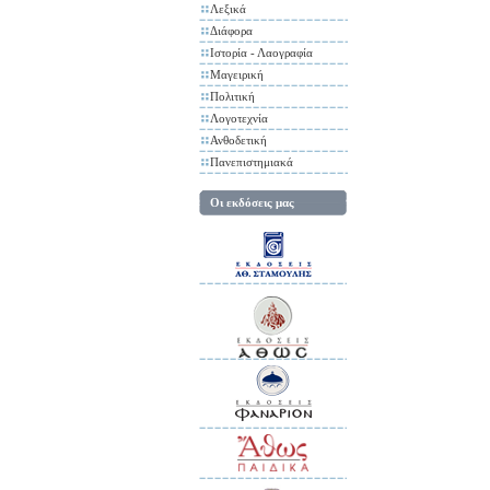
Λεξικά
Διάφορα
Ιστορία - Λαογραφία
Μαγειρική
Πολιτική
Λογοτεχνία
Ανθοδετική
Πανεπιστημιακά
Οι εκδόσεις μας