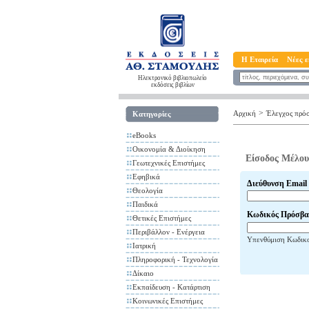
Η Εταιρεία
Νέες ε
Ηλεκτρονικό βιβλιοπωλείο
εκδόσεις βιβλίων
>
Αρχική
Έλεγχος πρό
Κατηγορίες
eBooks
Οικονομία & Διοίκηση
Είσοδος Μέλου
Γεωτεχνικές Επιστήμες
Εφηβικά
Διεύθυνση Email
Θεολογία
Παιδικά
Κωδικός Πρόσβα
Θετικές Επιστήμες
Περιβάλλον - Ενέργεια
Υπενθύμιση Κωδικ
Ιατρική
Πληροφορική - Τεχνολογία
Δίκαιο
Εκπαίδευση - Κατάρτιση
Κοινωνικές Επιστήμες