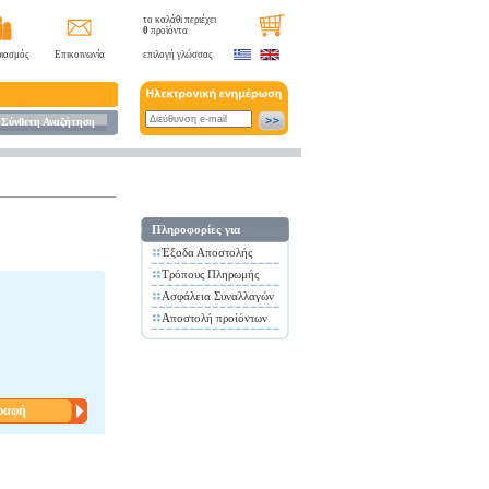
το καλάθι περιέχει
0
προϊόντα
ιασμός
Επικοινωνία
επιλογή γλώσσας
Σύνθετη Αναζήτηση
Πληροφορίες για
Έξοδα Αποστολής
Τρόπους Πληρωμής
Ασφάλεια Συναλλαγών
Αποστολή προίόντων
ραφή