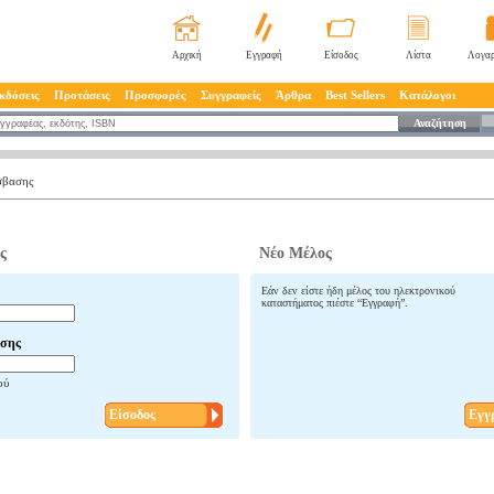
Αρχική
Εγγραφή
Είσοδος
Λίστα
Λογαρ
κδόσεις
Προτάσεις
Προσφορές
Συγγραφείς
Άρθρα
Best Sellers
Κατάλογοι
Αναζήτηση
σβασης
ς
Νέο Μέλος
Εάν δεν είστε ήδη μέλος του ηλεκτρονικού
καταστήματος πιέστε “Εγγραφή”.
σης
ού
Είσοδος
Εγγ