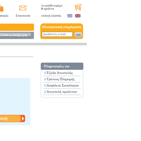
το καλάθι περιέχει
0
προϊόντα
ιασμός
Επικοινωνία
επιλογή γλώσσας
Σύνθετη Αναζήτηση
Πληροφορίες για
Έξοδα Αποστολής
Τρόπους Πληρωμής
Ασφάλεια Συναλλαγών
Αποστολή προίόντων
ραφή