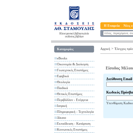
Η Εταιρεία
Νέες ε
Ηλεκτρονικό βιβλιοπωλείο
εκδόσεις βιβλίων
>
Αρχική
Έλεγχος πρό
Κατηγορίες
eBooks
Οικονομία & Διοίκηση
Είσοδος Μέλου
Γεωτεχνικές Επιστήμες
Εφηβικά
Διεύθυνση Email
Θεολογία
Παιδικά
Κωδικός Πρόσβα
Θετικές Επιστήμες
Περιβάλλον - Ενέργεια
Υπενθύμιση Κωδικ
Ιατρική
Πληροφορική - Τεχνολογία
Δίκαιο
Εκπαίδευση - Κατάρτιση
Κοινωνικές Επιστήμες