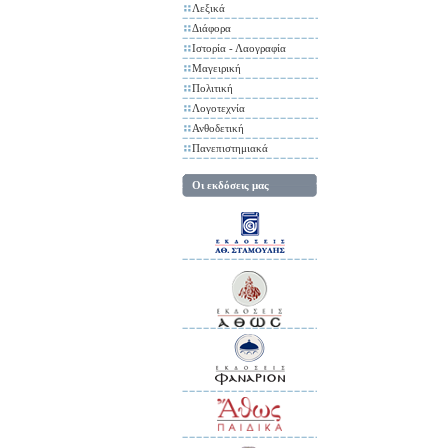
Λεξικά
Διάφορα
Ιστορία - Λαογραφία
Μαγειρική
Πολιτική
Λογοτεχνία
Ανθοδετική
Πανεπιστημιακά
Οι εκδόσεις μας