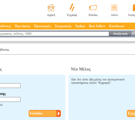
Αρχική
Εγγραφή
Είσοδος
Λίστα
Λογαρ
κδόσεις
Προτάσεις
Προσφορές
Συγγραφείς
Άρθρα
Best Sellers
Κατάλογοι
Αναζήτηση
σβασης
ς
Νέο Μέλος
Εάν δεν είστε ήδη μέλος του ηλεκτρονικού
καταστήματος πιέστε “Εγγραφή”.
σης
ού
Είσοδος
Εγγ