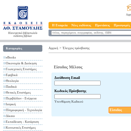
Αρχ
Η Εταιρεία
Νέες εκδόσεις
Προτάσεις
Προσφορές
Ηλεκτρονικό βιβλιοπωλείο
εκδόσεις βιβλίων
>
Αρχική
Έλεγχος πρόσβασης
Κατηγορίες
eBooks
Οικονομία & Διοίκηση
Είσοδος Μέλους
Γεωτεχνικές Επιστήμες
Εφηβικά
Διεύθυνση Email
Θεολογία
Παιδικά
Κωδικός Πρόσβασης
Θετικές Επιστήμες
Περιβάλλον - Ενέργεια
Υπενθύμιση Κωδικού
Ιατρική
Είσοδος
Πληροφορική - Τεχνολογία
Δίκαιο
Εκπαίδευση - Κατάρτιση
Κοινωνικές Επιστήμες