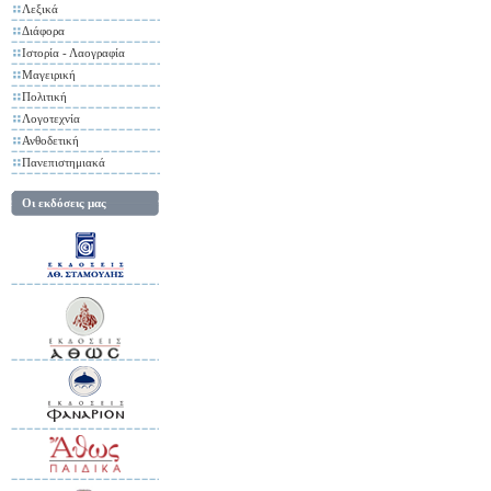
Λεξικά
Διάφορα
Ιστορία - Λαογραφία
Μαγειρική
Πολιτική
Λογοτεχνία
Ανθοδετική
Πανεπιστημιακά
Οι εκδόσεις μας