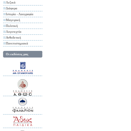
Λεξικά
Διάφορα
Ιστορία - Λαογραφία
Μαγειρική
Πολιτική
Λογοτεχνία
Ανθοδετική
Πανεπιστημιακά
Οι εκδόσεις μας