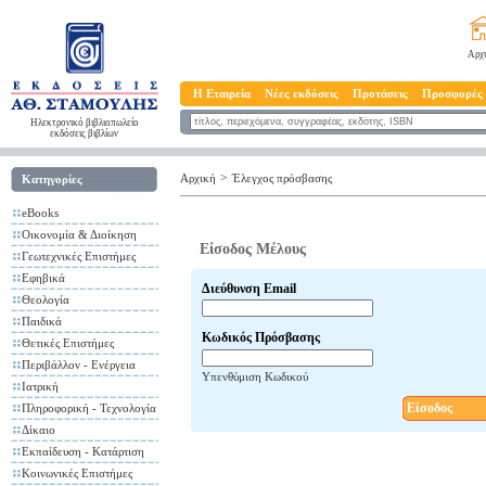
Αρχ
Η Εταιρεία
Νέες εκδόσεις
Προτάσεις
Προσφορές
Ηλεκτρονικό βιβλιοπωλείο
εκδόσεις βιβλίων
>
Αρχική
Έλεγχος πρόσβασης
Κατηγορίες
eBooks
Οικονομία & Διοίκηση
Είσοδος Μέλους
Γεωτεχνικές Επιστήμες
Εφηβικά
Διεύθυνση Email
Θεολογία
Παιδικά
Κωδικός Πρόσβασης
Θετικές Επιστήμες
Περιβάλλον - Ενέργεια
Υπενθύμιση Κωδικού
Ιατρική
Είσοδος
Πληροφορική - Τεχνολογία
Δίκαιο
Εκπαίδευση - Κατάρτιση
Κοινωνικές Επιστήμες