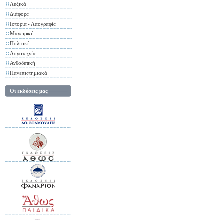
Λεξικά
Διάφορα
Ιστορία - Λαογραφία
Μαγειρική
Πολιτική
Λογοτεχνία
Ανθοδετική
Πανεπιστημιακά
Οι εκδόσεις μας