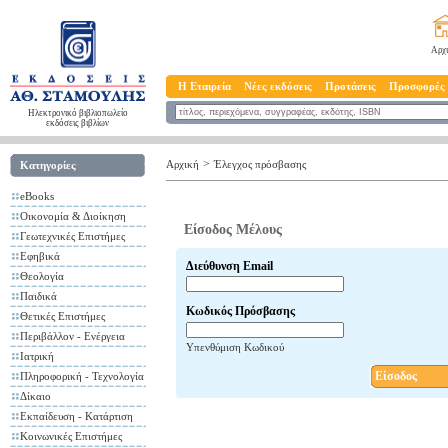
Αρχ
Η Εταιρεία
Νέες εκδόσεις
Προτάσεις
Προσφορές
Ηλεκτρονικό βιβλιοπωλείο
εκδόσεις βιβλίων
>
Αρχική
Έλεγχος πρόσβασης
Κατηγορίες
eBooks
Οικονομία & Διοίκηση
Είσοδος Μέλους
Γεωτεχνικές Επιστήμες
Εφηβικά
Διεύθυνση Email
Θεολογία
Παιδικά
Κωδικός Πρόσβασης
Θετικές Επιστήμες
Περιβάλλον - Ενέργεια
Υπενθύμιση Κωδικού
Ιατρική
Είσοδος
Πληροφορική - Τεχνολογία
Δίκαιο
Εκπαίδευση - Κατάρτιση
Κοινωνικές Επιστήμες