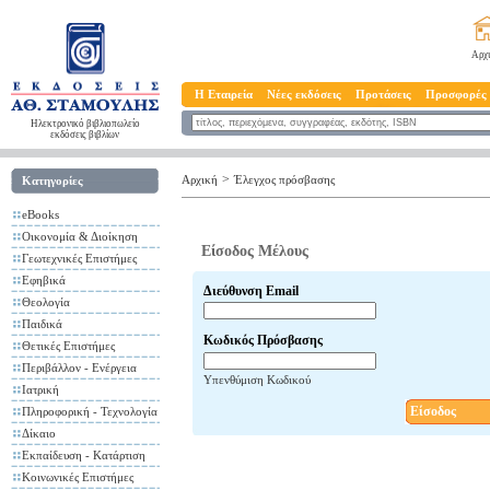
Αρχ
Η Εταιρεία
Νέες εκδόσεις
Προτάσεις
Προσφορές
Ηλεκτρονικό βιβλιοπωλείο
εκδόσεις βιβλίων
>
Αρχική
Έλεγχος πρόσβασης
Κατηγορίες
eBooks
Οικονομία & Διοίκηση
Είσοδος Μέλους
Γεωτεχνικές Επιστήμες
Εφηβικά
Διεύθυνση Email
Θεολογία
Παιδικά
Κωδικός Πρόσβασης
Θετικές Επιστήμες
Περιβάλλον - Ενέργεια
Υπενθύμιση Κωδικού
Ιατρική
Είσοδος
Πληροφορική - Τεχνολογία
Δίκαιο
Εκπαίδευση - Κατάρτιση
Κοινωνικές Επιστήμες