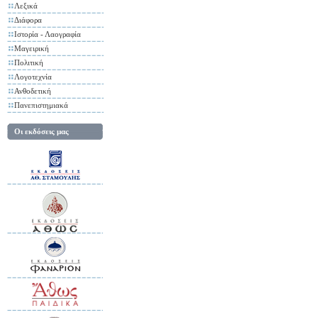
Λεξικά
Διάφορα
Ιστορία - Λαογραφία
Μαγειρική
Πολιτική
Λογοτεχνία
Ανθοδετική
Πανεπιστημιακά
Οι εκδόσεις μας