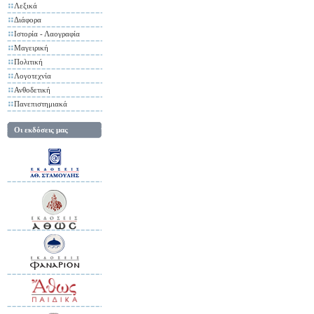
Λεξικά
Διάφορα
Ιστορία - Λαογραφία
Μαγειρική
Πολιτική
Λογοτεχνία
Ανθοδετική
Πανεπιστημιακά
Οι εκδόσεις μας