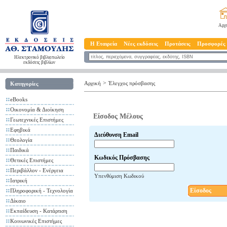
Αρχ
Η Εταιρεία
Νέες εκδόσεις
Προτάσεις
Προσφορές
Ηλεκτρονικό βιβλιοπωλείο
εκδόσεις βιβλίων
>
Αρχική
Έλεγχος πρόσβασης
Κατηγορίες
eBooks
Οικονομία & Διοίκηση
Είσοδος Μέλους
Γεωτεχνικές Επιστήμες
Εφηβικά
Διεύθυνση Email
Θεολογία
Παιδικά
Κωδικός Πρόσβασης
Θετικές Επιστήμες
Περιβάλλον - Ενέργεια
Υπενθύμιση Κωδικού
Ιατρική
Είσοδος
Πληροφορική - Τεχνολογία
Δίκαιο
Εκπαίδευση - Κατάρτιση
Κοινωνικές Επιστήμες