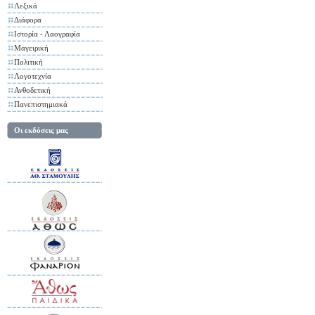
Λεξικά
Διάφορα
Ιστορία - Λαογραφία
Μαγειρική
Πολιτική
Λογοτεχνία
Ανθοδετική
Πανεπιστημιακά
Οι εκδόσεις μας