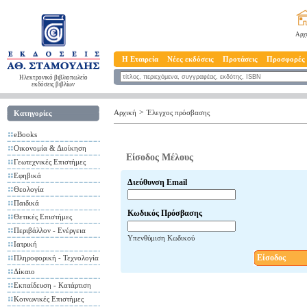
Αρχ
Η Εταιρεία
Νέες εκδόσεις
Προτάσεις
Προσφορές
Ηλεκτρονικό βιβλιοπωλείο
εκδόσεις βιβλίων
>
Αρχική
Έλεγχος πρόσβασης
Κατηγορίες
eBooks
Οικονομία & Διοίκηση
Είσοδος Μέλους
Γεωτεχνικές Επιστήμες
Εφηβικά
Διεύθυνση Email
Θεολογία
Παιδικά
Κωδικός Πρόσβασης
Θετικές Επιστήμες
Περιβάλλον - Ενέργεια
Υπενθύμιση Κωδικού
Ιατρική
Είσοδος
Πληροφορική - Τεχνολογία
Δίκαιο
Εκπαίδευση - Κατάρτιση
Κοινωνικές Επιστήμες