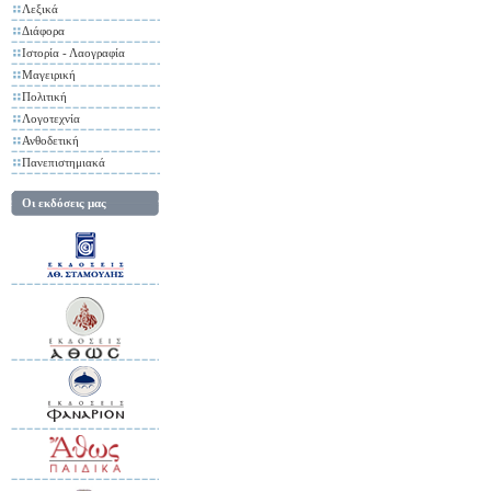
Λεξικά
Διάφορα
Ιστορία - Λαογραφία
Μαγειρική
Πολιτική
Λογοτεχνία
Ανθοδετική
Πανεπιστημιακά
Οι εκδόσεις μας