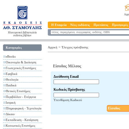
Αρχ
Η Εταιρεία
Νέες εκδόσεις
Προτάσεις
Προσφορές
Ηλεκτρονικό βιβλιοπωλείο
εκδόσεις βιβλίων
>
Αρχική
Έλεγχος πρόσβασης
Κατηγορίες
eBooks
Οικονομία & Διοίκηση
Είσοδος Μέλους
Γεωτεχνικές Επιστήμες
Εφηβικά
Διεύθυνση Email
Θεολογία
Παιδικά
Κωδικός Πρόσβασης
Θετικές Επιστήμες
Περιβάλλον - Ενέργεια
Υπενθύμιση Κωδικού
Ιατρική
Είσοδος
Πληροφορική - Τεχνολογία
Δίκαιο
Εκπαίδευση - Κατάρτιση
Κοινωνικές Επιστήμες