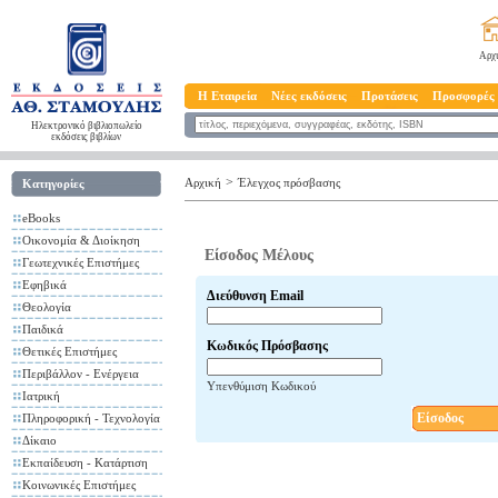
Αρχ
Η Εταιρεία
Νέες εκδόσεις
Προτάσεις
Προσφορές
Ηλεκτρονικό βιβλιοπωλείο
εκδόσεις βιβλίων
>
Αρχική
Έλεγχος πρόσβασης
Κατηγορίες
eBooks
Οικονομία & Διοίκηση
Είσοδος Μέλους
Γεωτεχνικές Επιστήμες
Εφηβικά
Διεύθυνση Email
Θεολογία
Παιδικά
Κωδικός Πρόσβασης
Θετικές Επιστήμες
Περιβάλλον - Ενέργεια
Υπενθύμιση Κωδικού
Ιατρική
Είσοδος
Πληροφορική - Τεχνολογία
Δίκαιο
Εκπαίδευση - Κατάρτιση
Κοινωνικές Επιστήμες