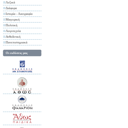
Λεξικά
Διάφορα
Ιστορία - Λαογραφία
Μαγειρική
Πολιτική
Λογοτεχνία
Ανθοδετική
Πανεπιστημιακά
Οι εκδόσεις μας