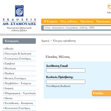
Αρχ
Η Εταιρεία
Νέες εκδόσεις
Προτάσεις
Προσφορές
Ηλεκτρονικό βιβλιοπωλείο
εκδόσεις βιβλίων
>
Αρχική
Έλεγχος πρόσβασης
Κατηγορίες
eBooks
Οικονομία & Διοίκηση
Είσοδος Μέλους
Γεωτεχνικές Επιστήμες
Εφηβικά
Διεύθυνση Email
Θεολογία
Παιδικά
Κωδικός Πρόσβασης
Θετικές Επιστήμες
Περιβάλλον - Ενέργεια
Υπενθύμιση Κωδικού
Ιατρική
Είσοδος
Πληροφορική - Τεχνολογία
Δίκαιο
Εκπαίδευση - Κατάρτιση
Κοινωνικές Επιστήμες