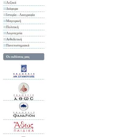
Λεξικά
Διάφορα
Ιστορία - Λαογραφία
Μαγειρική
Πολιτική
Λογοτεχνία
Ανθοδετική
Πανεπιστημιακά
Οι εκδόσεις μας