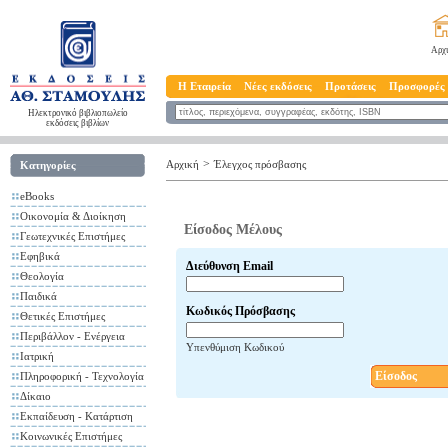
Αρχ
Η Εταιρεία
Νέες εκδόσεις
Προτάσεις
Προσφορές
Ηλεκτρονικό βιβλιοπωλείο
εκδόσεις βιβλίων
>
Αρχική
Έλεγχος πρόσβασης
Κατηγορίες
eBooks
Οικονομία & Διοίκηση
Είσοδος Μέλους
Γεωτεχνικές Επιστήμες
Εφηβικά
Διεύθυνση Email
Θεολογία
Παιδικά
Κωδικός Πρόσβασης
Θετικές Επιστήμες
Περιβάλλον - Ενέργεια
Υπενθύμιση Κωδικού
Ιατρική
Είσοδος
Πληροφορική - Τεχνολογία
Δίκαιο
Εκπαίδευση - Κατάρτιση
Κοινωνικές Επιστήμες