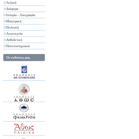
Λεξικά
Διάφορα
Ιστορία - Λαογραφία
Μαγειρική
Πολιτική
Λογοτεχνία
Ανθοδετική
Πανεπιστημιακά
Οι εκδόσεις μας