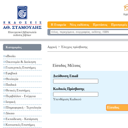
Αρχ
Η Εταιρεία
Νέες εκδόσεις
Προτάσεις
Προσφορές
Ηλεκτρονικό βιβλιοπωλείο
εκδόσεις βιβλίων
>
Αρχική
Έλεγχος πρόσβασης
Κατηγορίες
eBooks
Οικονομία & Διοίκηση
Είσοδος Μέλους
Γεωτεχνικές Επιστήμες
Εφηβικά
Διεύθυνση Email
Θεολογία
Παιδικά
Κωδικός Πρόσβασης
Θετικές Επιστήμες
Περιβάλλον - Ενέργεια
Υπενθύμιση Κωδικού
Ιατρική
Είσοδος
Πληροφορική - Τεχνολογία
Δίκαιο
Εκπαίδευση - Κατάρτιση
Κοινωνικές Επιστήμες