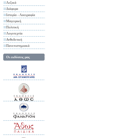
Λεξικά
Διάφορα
Ιστορία - Λαογραφία
Μαγειρική
Πολιτική
Λογοτεχνία
Ανθοδετική
Πανεπιστημιακά
Οι εκδόσεις μας