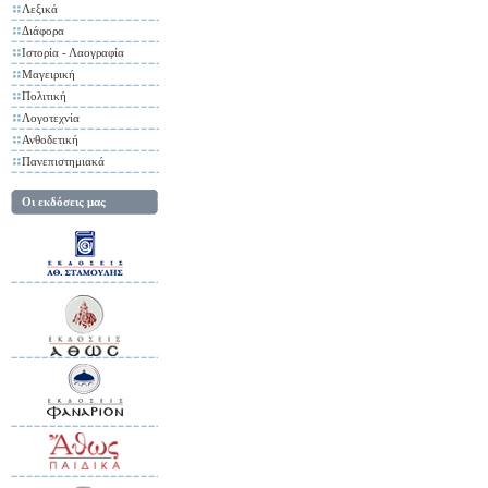
Λεξικά
Διάφορα
Ιστορία - Λαογραφία
Μαγειρική
Πολιτική
Λογοτεχνία
Ανθοδετική
Πανεπιστημιακά
Οι εκδόσεις μας