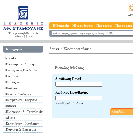
Αρχ
Η Εταιρεία
Νέες εκδόσεις
Προτάσεις
Προσφορές
Ηλεκτρονικό βιβλιοπωλείο
εκδόσεις βιβλίων
>
Αρχική
Έλεγχος πρόσβασης
Κατηγορίες
eBooks
Οικονομία & Διοίκηση
Είσοδος Μέλους
Γεωτεχνικές Επιστήμες
Εφηβικά
Διεύθυνση Email
Θεολογία
Παιδικά
Κωδικός Πρόσβασης
Θετικές Επιστήμες
Περιβάλλον - Ενέργεια
Υπενθύμιση Κωδικού
Ιατρική
Είσοδος
Πληροφορική - Τεχνολογία
Δίκαιο
Εκπαίδευση - Κατάρτιση
Κοινωνικές Επιστήμες