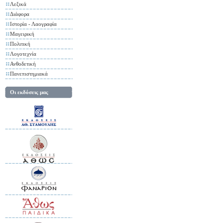
Λεξικά
Διάφορα
Ιστορία - Λαογραφία
Μαγειρική
Πολιτική
Λογοτεχνία
Ανθοδετική
Πανεπιστημιακά
Οι εκδόσεις μας