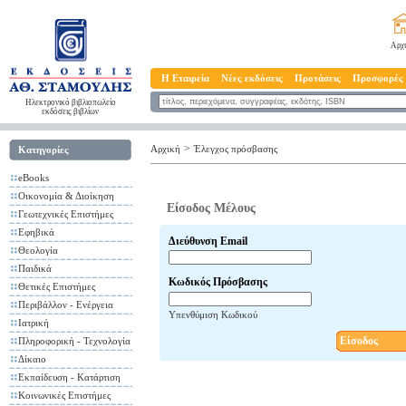
Αρχ
Η Εταιρεία
Νέες εκδόσεις
Προτάσεις
Προσφορές
Ηλεκτρονικό βιβλιοπωλείο
εκδόσεις βιβλίων
>
Αρχική
Έλεγχος πρόσβασης
Κατηγορίες
eBooks
Οικονομία & Διοίκηση
Είσοδος Μέλους
Γεωτεχνικές Επιστήμες
Εφηβικά
Διεύθυνση Email
Θεολογία
Παιδικά
Κωδικός Πρόσβασης
Θετικές Επιστήμες
Περιβάλλον - Ενέργεια
Υπενθύμιση Κωδικού
Ιατρική
Είσοδος
Πληροφορική - Τεχνολογία
Δίκαιο
Εκπαίδευση - Κατάρτιση
Κοινωνικές Επιστήμες