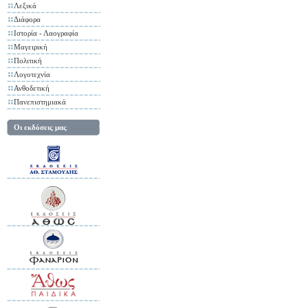
Λεξικά
Διάφορα
Ιστορία - Λαογραφία
Μαγειρική
Πολιτική
Λογοτεχνία
Ανθοδετική
Πανεπιστημιακά
Οι εκδόσεις μας