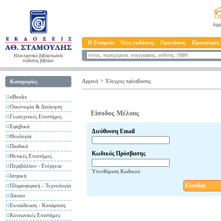
Αρχ
Η Εταιρεία
Νέες εκδόσεις
Προτάσεις
Προσφορές
Ηλεκτρονικό βιβλιοπωλείο
εκδόσεις βιβλίων
>
Αρχική
Έλεγχος πρόσβασης
Κατηγορίες
eBooks
Οικονομία & Διοίκηση
Είσοδος Μέλους
Γεωτεχνικές Επιστήμες
Εφηβικά
Διεύθυνση Email
Θεολογία
Παιδικά
Κωδικός Πρόσβασης
Θετικές Επιστήμες
Περιβάλλον - Ενέργεια
Υπενθύμιση Κωδικού
Ιατρική
Είσοδος
Πληροφορική - Τεχνολογία
Δίκαιο
Εκπαίδευση - Κατάρτιση
Κοινωνικές Επιστήμες