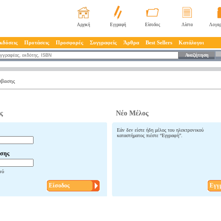
Αρχική
Εγγραφή
Είσοδος
Λίστα
Λογαρ
κδόσεις
Προτάσεις
Προσφορές
Συγγραφείς
Άρθρα
Best Sellers
Κατάλογοι
Αναζήτηση
σβασης
ς
Νέο Μέλος
Εάν δεν είστε ήδη μέλος του ηλεκτρονικού
καταστήματος πιέστε “Εγγραφή”.
σης
ού
Είσοδος
Εγγ