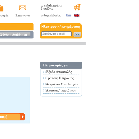
το καλάθι περιέχει
0
προϊόντα
ιασμός
Επικοινωνία
επιλογή γλώσσας
Σύνθετη Αναζήτηση
Πληροφορίες για
Έξοδα Αποστολής
Τρόπους Πληρωμής
Ασφάλεια Συναλλαγών
Αποστολή προίόντων
ραφή