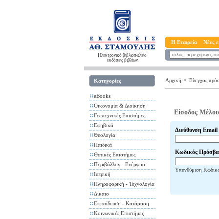
Η Εταιρεία
Νέες ε
Ηλεκτρονικό βιβλιοπωλείο
εκδόσεις βιβλίων
>
Αρχική
Έλεγχος πρό
Κατηγορίες
eBooks
Οικονομία & Διοίκηση
Είσοδος Μέλου
Γεωτεχνικές Επιστήμες
Εφηβικά
Διεύθυνση Email
Θεολογία
Παιδικά
Κωδικός Πρόσβα
Θετικές Επιστήμες
Περιβάλλον - Ενέργεια
Υπενθύμιση Κωδικ
Ιατρική
Πληροφορική - Τεχνολογία
Δίκαιο
Εκπαίδευση - Κατάρτιση
Κοινωνικές Επιστήμες