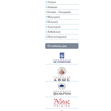
Λεξικά
Διάφορα
Ιστορία - Λαογραφία
Μαγειρική
Πολιτική
Λογοτεχνία
Ανθοδετική
Πανεπιστημιακά
Οι εκδόσεις μας