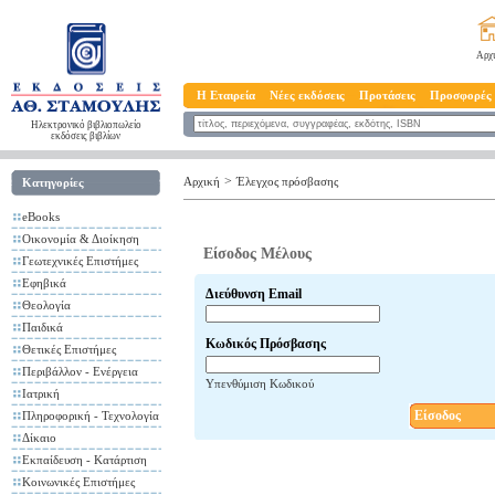
Αρχ
Η Εταιρεία
Νέες εκδόσεις
Προτάσεις
Προσφορές
Ηλεκτρονικό βιβλιοπωλείο
εκδόσεις βιβλίων
>
Αρχική
Έλεγχος πρόσβασης
Κατηγορίες
eBooks
Οικονομία & Διοίκηση
Είσοδος Μέλους
Γεωτεχνικές Επιστήμες
Εφηβικά
Διεύθυνση Email
Θεολογία
Παιδικά
Κωδικός Πρόσβασης
Θετικές Επιστήμες
Περιβάλλον - Ενέργεια
Υπενθύμιση Κωδικού
Ιατρική
Είσοδος
Πληροφορική - Τεχνολογία
Δίκαιο
Εκπαίδευση - Κατάρτιση
Κοινωνικές Επιστήμες