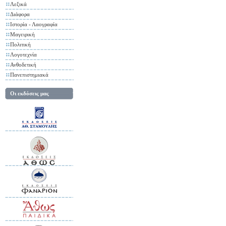
Λεξικά
Διάφορα
Ιστορία - Λαογραφία
Μαγειρική
Πολιτική
Λογοτεχνία
Ανθοδετική
Πανεπιστημιακά
Οι εκδόσεις μας