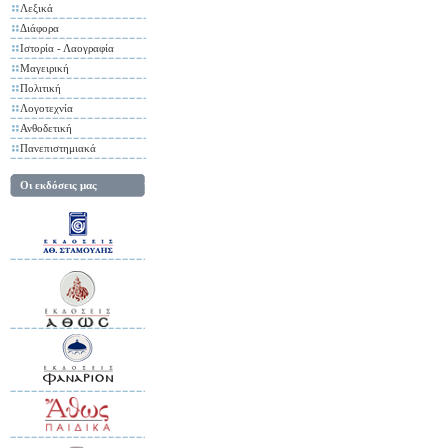
Λεξικά
Διάφορα
Ιστορία - Λαογραφία
Μαγειρική
Πολιτική
Λογοτεχνία
Ανθοδετική
Πανεπιστημιακά
Οι εκδόσεις μας