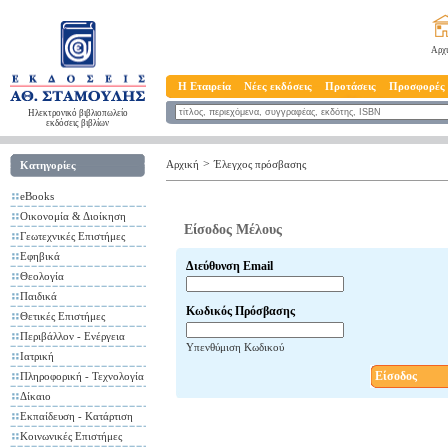
Αρχ
Η Εταιρεία
Νέες εκδόσεις
Προτάσεις
Προσφορές
Ηλεκτρονικό βιβλιοπωλείο
εκδόσεις βιβλίων
>
Αρχική
Έλεγχος πρόσβασης
Κατηγορίες
eBooks
Οικονομία & Διοίκηση
Είσοδος Μέλους
Γεωτεχνικές Επιστήμες
Εφηβικά
Διεύθυνση Email
Θεολογία
Παιδικά
Κωδικός Πρόσβασης
Θετικές Επιστήμες
Περιβάλλον - Ενέργεια
Υπενθύμιση Κωδικού
Ιατρική
Είσοδος
Πληροφορική - Τεχνολογία
Δίκαιο
Εκπαίδευση - Κατάρτιση
Κοινωνικές Επιστήμες