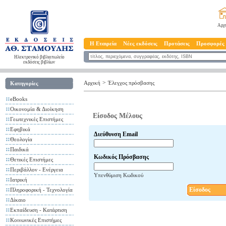
Αρχ
Η Εταιρεία
Νέες εκδόσεις
Προτάσεις
Προσφορές
Ηλεκτρονικό βιβλιοπωλείο
εκδόσεις βιβλίων
>
Αρχική
Έλεγχος πρόσβασης
Κατηγορίες
eBooks
Οικονομία & Διοίκηση
Είσοδος Μέλους
Γεωτεχνικές Επιστήμες
Εφηβικά
Διεύθυνση Email
Θεολογία
Παιδικά
Κωδικός Πρόσβασης
Θετικές Επιστήμες
Περιβάλλον - Ενέργεια
Υπενθύμιση Κωδικού
Ιατρική
Είσοδος
Πληροφορική - Τεχνολογία
Δίκαιο
Εκπαίδευση - Κατάρτιση
Κοινωνικές Επιστήμες