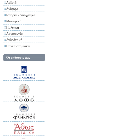
Λεξικά
Διάφορα
Ιστορία - Λαογραφία
Μαγειρική
Πολιτική
Λογοτεχνία
Ανθοδετική
Πανεπιστημιακά
Οι εκδόσεις μας