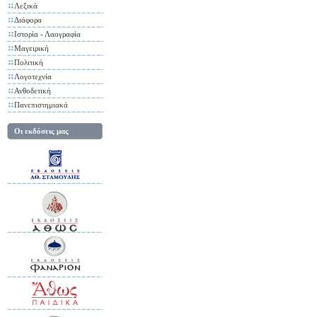
Λεξικά
Διάφορα
Ιστορία - Λαογραφία
Μαγειρική
Πολιτική
Λογοτεχνία
Ανθοδετική
Πανεπιστημιακά
Οι εκδόσεις μας