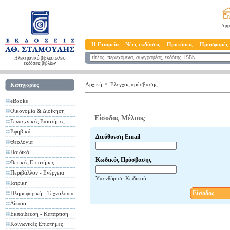
Αρχ
Η Εταιρεία
Νέες εκδόσεις
Προτάσεις
Προσφορές
Ηλεκτρονικό βιβλιοπωλείο
εκδόσεις βιβλίων
>
Αρχική
Έλεγχος πρόσβασης
Κατηγορίες
eBooks
Οικονομία & Διοίκηση
Είσοδος Μέλους
Γεωτεχνικές Επιστήμες
Εφηβικά
Διεύθυνση Email
Θεολογία
Παιδικά
Κωδικός Πρόσβασης
Θετικές Επιστήμες
Περιβάλλον - Ενέργεια
Υπενθύμιση Κωδικού
Ιατρική
Είσοδος
Πληροφορική - Τεχνολογία
Δίκαιο
Εκπαίδευση - Κατάρτιση
Κοινωνικές Επιστήμες