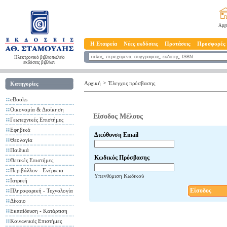
Αρχ
Η Εταιρεία
Νέες εκδόσεις
Προτάσεις
Προσφορές
Ηλεκτρονικό βιβλιοπωλείο
εκδόσεις βιβλίων
>
Αρχική
Έλεγχος πρόσβασης
Κατηγορίες
eBooks
Οικονομία & Διοίκηση
Είσοδος Μέλους
Γεωτεχνικές Επιστήμες
Εφηβικά
Διεύθυνση Email
Θεολογία
Παιδικά
Κωδικός Πρόσβασης
Θετικές Επιστήμες
Περιβάλλον - Ενέργεια
Υπενθύμιση Κωδικού
Ιατρική
Είσοδος
Πληροφορική - Τεχνολογία
Δίκαιο
Εκπαίδευση - Κατάρτιση
Κοινωνικές Επιστήμες