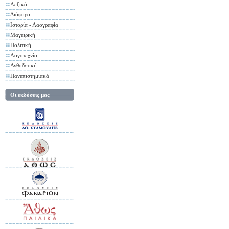
Λεξικά
Διάφορα
Ιστορία - Λαογραφία
Μαγειρική
Πολιτική
Λογοτεχνία
Ανθοδετική
Πανεπιστημιακά
Οι εκδόσεις μας