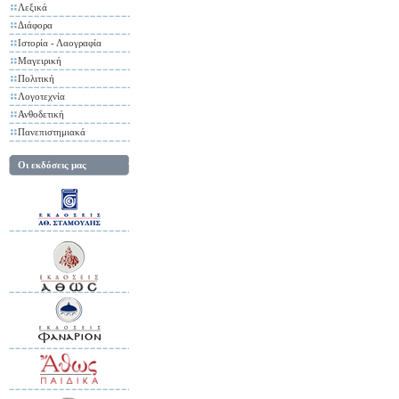
Λεξικά
Διάφορα
Ιστορία - Λαογραφία
Μαγειρική
Πολιτική
Λογοτεχνία
Ανθοδετική
Πανεπιστημιακά
Οι εκδόσεις μας