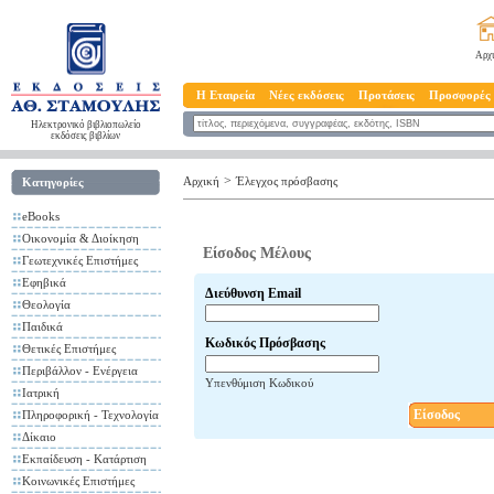
Αρχ
Η Εταιρεία
Νέες εκδόσεις
Προτάσεις
Προσφορές
Ηλεκτρονικό βιβλιοπωλείο
εκδόσεις βιβλίων
>
Αρχική
Έλεγχος πρόσβασης
Κατηγορίες
eBooks
Οικονομία & Διοίκηση
Είσοδος Μέλους
Γεωτεχνικές Επιστήμες
Εφηβικά
Διεύθυνση Email
Θεολογία
Παιδικά
Κωδικός Πρόσβασης
Θετικές Επιστήμες
Περιβάλλον - Ενέργεια
Υπενθύμιση Κωδικού
Ιατρική
Είσοδος
Πληροφορική - Τεχνολογία
Δίκαιο
Εκπαίδευση - Κατάρτιση
Κοινωνικές Επιστήμες