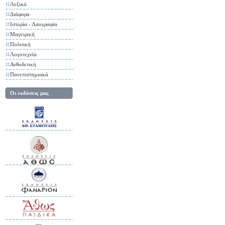
Λεξικά
Διάφορα
Ιστορία - Λαογραφία
Μαγειρική
Πολιτική
Λογοτεχνία
Ανθοδετική
Πανεπιστημιακά
Οι εκδόσεις μας