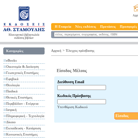
Αρχ
Η Εταιρεία
Νέες εκδόσεις
Προτάσεις
Προσφορές
Ηλεκτρονικό βιβλιοπωλείο
εκδόσεις βιβλίων
>
Αρχική
Έλεγχος πρόσβασης
Κατηγορίες
eBooks
Οικονομία & Διοίκηση
Είσοδος Μέλους
Γεωτεχνικές Επιστήμες
Εφηβικά
Διεύθυνση Email
Θεολογία
Παιδικά
Κωδικός Πρόσβασης
Θετικές Επιστήμες
Περιβάλλον - Ενέργεια
Υπενθύμιση Κωδικού
Ιατρική
Είσοδος
Πληροφορική - Τεχνολογία
Δίκαιο
Εκπαίδευση - Κατάρτιση
Κοινωνικές Επιστήμες