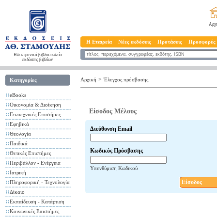
Αρχ
Η Εταιρεία
Νέες εκδόσεις
Προτάσεις
Προσφορές
Ηλεκτρονικό βιβλιοπωλείο
εκδόσεις βιβλίων
>
Αρχική
Έλεγχος πρόσβασης
Κατηγορίες
eBooks
Οικονομία & Διοίκηση
Είσοδος Μέλους
Γεωτεχνικές Επιστήμες
Εφηβικά
Διεύθυνση Email
Θεολογία
Παιδικά
Κωδικός Πρόσβασης
Θετικές Επιστήμες
Περιβάλλον - Ενέργεια
Υπενθύμιση Κωδικού
Ιατρική
Είσοδος
Πληροφορική - Τεχνολογία
Δίκαιο
Εκπαίδευση - Κατάρτιση
Κοινωνικές Επιστήμες