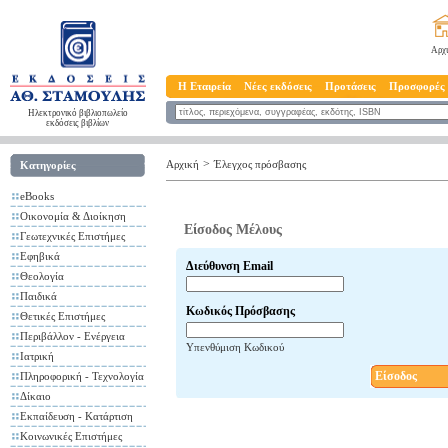
Αρχ
Η Εταιρεία
Νέες εκδόσεις
Προτάσεις
Προσφορές
Ηλεκτρονικό βιβλιοπωλείο
εκδόσεις βιβλίων
>
Αρχική
Έλεγχος πρόσβασης
Κατηγορίες
eBooks
Οικονομία & Διοίκηση
Είσοδος Μέλους
Γεωτεχνικές Επιστήμες
Εφηβικά
Διεύθυνση Email
Θεολογία
Παιδικά
Κωδικός Πρόσβασης
Θετικές Επιστήμες
Περιβάλλον - Ενέργεια
Υπενθύμιση Κωδικού
Ιατρική
Είσοδος
Πληροφορική - Τεχνολογία
Δίκαιο
Εκπαίδευση - Κατάρτιση
Κοινωνικές Επιστήμες