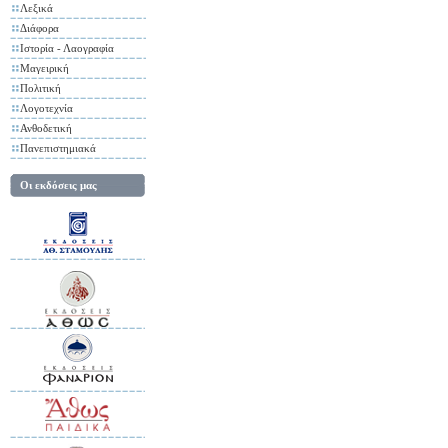
Λεξικά
Διάφορα
Ιστορία - Λαογραφία
Μαγειρική
Πολιτική
Λογοτεχνία
Ανθοδετική
Πανεπιστημιακά
Οι εκδόσεις μας