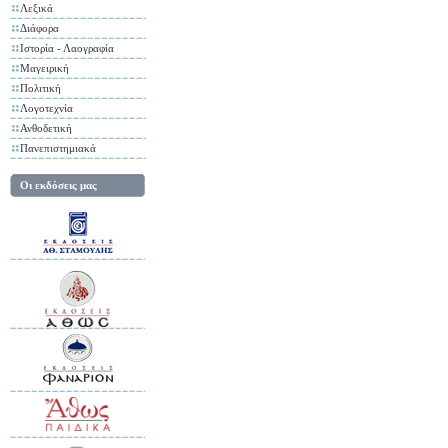
Λεξικά
Διάφορα
Ιστορία - Λαογραφία
Μαγειρική
Πολιτική
Λογοτεχνία
Ανθοδετική
Πανεπιστημιακά
Οι εκδόσεις μας