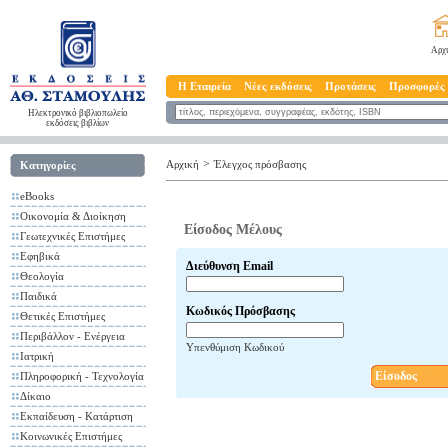
Αρχ
Η Εταιρεία
Νέες εκδόσεις
Προτάσεις
Προσφορές
Ηλεκτρονικό βιβλιοπωλείο
εκδόσεις βιβλίων
>
Αρχική
Έλεγχος πρόσβασης
Κατηγορίες
eBooks
Οικονομία & Διοίκηση
Είσοδος Μέλους
Γεωτεχνικές Επιστήμες
Εφηβικά
Διεύθυνση Email
Θεολογία
Παιδικά
Κωδικός Πρόσβασης
Θετικές Επιστήμες
Περιβάλλον - Ενέργεια
Υπενθύμιση Κωδικού
Ιατρική
Είσοδος
Πληροφορική - Τεχνολογία
Δίκαιο
Εκπαίδευση - Κατάρτιση
Κοινωνικές Επιστήμες