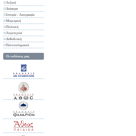
Λεξικά
Διάφορα
Ιστορία - Λαογραφία
Μαγειρική
Πολιτική
Λογοτεχνία
Ανθοδετική
Πανεπιστημιακά
Οι εκδόσεις μας