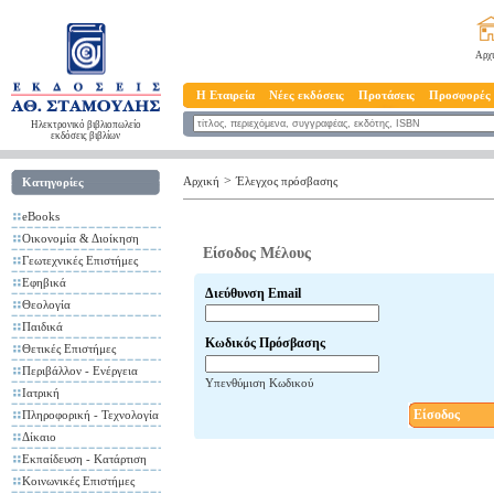
Αρχ
Η Εταιρεία
Νέες εκδόσεις
Προτάσεις
Προσφορές
Ηλεκτρονικό βιβλιοπωλείο
εκδόσεις βιβλίων
>
Αρχική
Έλεγχος πρόσβασης
Κατηγορίες
eBooks
Οικονομία & Διοίκηση
Είσοδος Μέλους
Γεωτεχνικές Επιστήμες
Εφηβικά
Διεύθυνση Email
Θεολογία
Παιδικά
Κωδικός Πρόσβασης
Θετικές Επιστήμες
Περιβάλλον - Ενέργεια
Υπενθύμιση Κωδικού
Ιατρική
Είσοδος
Πληροφορική - Τεχνολογία
Δίκαιο
Εκπαίδευση - Κατάρτιση
Κοινωνικές Επιστήμες