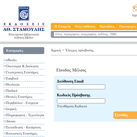
Αρχ
Η Εταιρεία
Νέες εκδόσεις
Προτάσεις
Προσφορές
Ηλεκτρονικό βιβλιοπωλείο
εκδόσεις βιβλίων
>
Αρχική
Έλεγχος πρόσβασης
Κατηγορίες
eBooks
Οικονομία & Διοίκηση
Είσοδος Μέλους
Γεωτεχνικές Επιστήμες
Εφηβικά
Διεύθυνση Email
Θεολογία
Παιδικά
Κωδικός Πρόσβασης
Θετικές Επιστήμες
Περιβάλλον - Ενέργεια
Υπενθύμιση Κωδικού
Ιατρική
Είσοδος
Πληροφορική - Τεχνολογία
Δίκαιο
Εκπαίδευση - Κατάρτιση
Κοινωνικές Επιστήμες