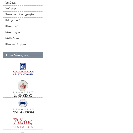
Λεξικά
Διάφορα
Ιστορία - Λαογραφία
Μαγειρική
Πολιτική
Λογοτεχνία
Ανθοδετική
Πανεπιστημιακά
Οι εκδόσεις μας