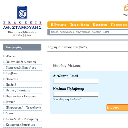
Αρχ
Η Εταιρεία
Νέες εκδόσεις
Προτάσεις
Προσφορές
Ηλεκτρονικό βιβλιοπωλείο
εκδόσεις βιβλίων
>
Αρχική
Έλεγχος πρόσβασης
Κατηγορίες
eBooks
Οικονομία & Διοίκηση
Είσοδος Μέλους
Γεωτεχνικές Επιστήμες
Εφηβικά
Διεύθυνση Email
Θεολογία
Παιδικά
Κωδικός Πρόσβασης
Θετικές Επιστήμες
Περιβάλλον - Ενέργεια
Υπενθύμιση Κωδικού
Ιατρική
Είσοδος
Πληροφορική - Τεχνολογία
Δίκαιο
Εκπαίδευση - Κατάρτιση
Κοινωνικές Επιστήμες