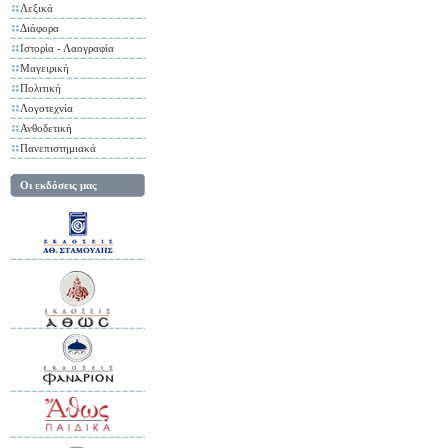
Λεξικά
Διάφορα
Ιστορία - Λαογραφία
Μαγειρική
Πολιτική
Λογοτεχνία
Ανθοδετική
Πανεπιστημιακά
Οι εκδόσεις μας